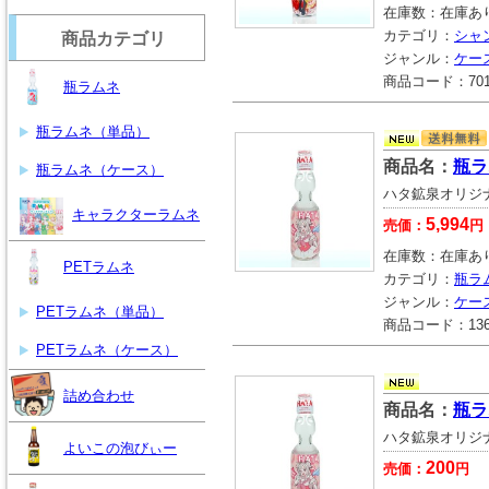
在庫数：
在庫あ
カテゴリ：
シャ
商品カテゴリ
ジャンル：
ケー
商品コード：
70
瓶ラムネ
瓶ラムネ（単品）
商品名：
瓶ラ
瓶ラムネ（ケース）
ハタ鉱泉オリジ
キャラクターラムネ
5,994
売価：
円
在庫数：
在庫あ
PETラムネ
カテゴリ：
瓶ラ
ジャンル：
ケー
PETラムネ（単品）
商品コード：
13
PETラムネ（ケース）
詰め合わせ
商品名：
瓶ラ
ハタ鉱泉オリジ
よいこの泡びぃー
200
売価：
円