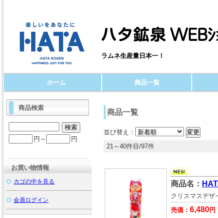
ラムネ生産量日本一！
ホーム
商品一覧
商品検索
商品一覧
並び替え：
円～
円
21～40件目/97件
お買い物情報
カゴの中を見る
商品名：
HA
クリスマスデザ
会員ログイン
6,480
売価：
円