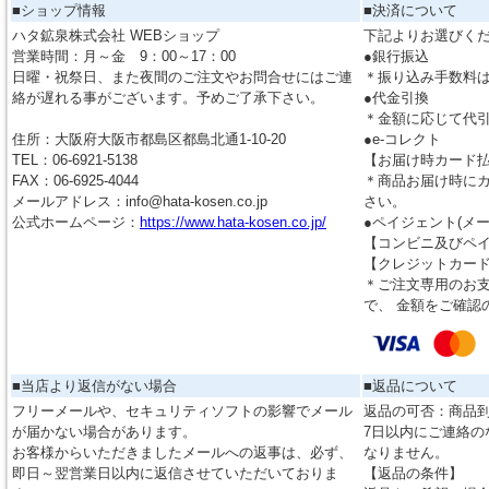
■ショップ情報
■決済について
ハタ鉱泉株式会社 WEBショップ
下記よりお選びく
営業時間：月～金 9：00～17：00
●銀行振込
日曜・祝祭日、また夜間のご注文やお問合せにはご連
＊振り込み手数料
絡が遅れる事がございます。予めご了承下さい。
●代金引換
＊金額に応じて代
住所：大阪府大阪市都島区都島北通1-10-20
●e-コレクト
TEL：06-6921-5138
【お届け時カード
FAX：06-6925-4044
＊商品お届け時に
メールアドレス：info@hata-kosen.co.jp
さい。
公式ホームページ：
https://www.hata-kosen.co.jp/
●ペイジェント(メ
【コンビニ及びペ
【クレジットカー
＊ご注文専用のお支
で、 金額をご確認
■当店より返信がない場合
■返品について
フリーメールや、セキュリティソフトの影響でメール
返品の可否：商品到
が届かない場合があります。
7日以内にご連絡の
お客様からいただきましたメールへの返事は、必ず、
なりません。
即日～翌営業日以内に返信させていただいておりま
【返品の条件】