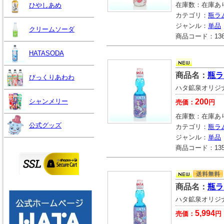
在庫数：
在庫あ
ひやしあめ
カテゴリ：
瓶ラ
ジャンル：
単品
クリームソーダ
商品コード：
13
HATASODA
商品名：
瓶ラ
びっくりあわわ
ハタ鉱泉オリジ
シャンメリー
200
売価：
円
在庫数：
在庫あ
公式グッズ
カテゴリ：
瓶ラ
ジャンル：
単品
商品コード：
13
商品名：
瓶ラ
ハタ鉱泉オリジ
5,994
売価：
円