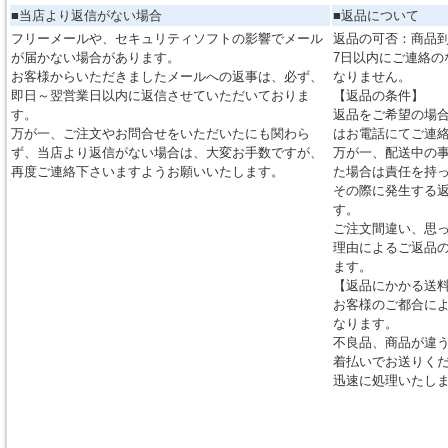
■当店より返信がない場合
■返品について
フリーメールや、セキュリティソフトの影響でメール
返品の可否：商品到
が届かない場合があります。
7日以内にご連絡の
お客様からいただきましたメールへの返事は、必ず、
なりません。
即日～翌営業日以内に返信させていただいておりま
【返品の条件】
す。
返品をご希望の場合
万が一、ご注文やお問合せをいただいたにも関わら
はお電話にてご連
ず、当店より返信がない場合は、大変お手数ですが、
万が一、配送中の
再度ご連絡下さいますようお願いいたします。
た場合は責任を持
その際に発生する
す。
ご注文間違い、思
理由によるご返品
ます。
【返品にかかる送
お客様のご都合に
なります。
不良品、商品が違
着払いでお送りく
迅速に処理いたし