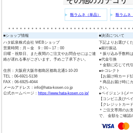
その他のカテゴリ
瓶ラムネ（単品）
瓶ラムネ
＊＊＊＊＊＊＊＊＊＊＊＊＊＊＊＊＊＊＊＊＊＊＊＊＊＊＊＊＊＊＊＊
■ショップ情報
■決済について
ハタ鉱泉株式会社 WEBショップ
下記よりお選びく
営業時間：月～金 9：00～17：00
●銀行振込
日曜・祝祭日、また夜間のご注文やお問合せにはご連
＊振り込み手数料
絡が遅れる事がございます。予めご了承下さい。
●代金引換
＊金額に応じて代
住所：大阪府大阪市都島区都島北通1-10-20
●e-コレクト
TEL：06-6921-5138
【お届け時カード
FAX：06-6925-4044
＊商品お届け時に
メールアドレス：info@hata-kosen.co.jp
さい。
公式ホームページ：
https://www.hata-kosen.co.jp/
●ペイジェント(メ
【コンビニ及びペ
【クレジットカー
＊ご注文専用のお支
で、 金額をご確認