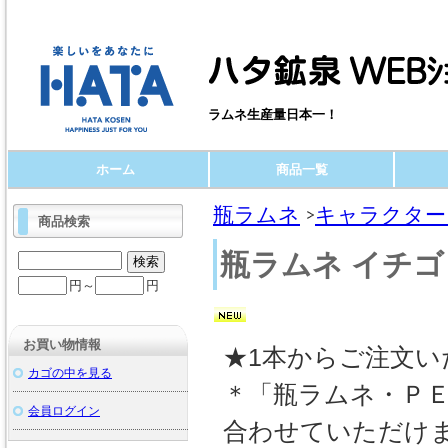
ラムネ生産量日本一！
ホーム
商品一覧
瓶ラムネ
キャラクター
商品検索
瓶ラムネ イチゴ
円～
円
お買い物情報
★1本からご注文い
カゴの中を見る
＊「瓶ラムネ・Ｐ
会員ログイン
合わせていただけ