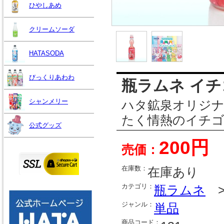
ひやしあめ
クリームソーダ
HATASODA
びっくりあわわ
瓶ラムネ イチ
シャンメリー
ハタ鉱泉オリジ
たく情熱のイチ
公式グッズ
200円
売価：
在庫数：
在庫あり
カテゴリ：
瓶ラムネ
ジャンル：
単品
商品コード：