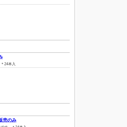
み
＊24本入
販売のみ