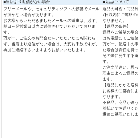
■当店より返信がない場合
■返品について
フリーメールや、セキュリティソフトの影響でメール
返品の可否：商品到
が届かない場合があります。
7日以内にご連絡の
お客様からいただきましたメールへの返事は、必ず、
なりません。
即日～翌営業日以内に返信させていただいておりま
【返品の条件】
す。
返品をご希望の場合
万が一、ご注文やお問合せをいただいたにも関わら
はお電話にてご連
ず、当店より返信がない場合は、大変お手数ですが、
万が一、配送中の
再度ご連絡下さいますようお願いいたします。
た場合は責任を持
その際に発生する
す。
ご注文間違い、思
理由によるご返品
ます。
【返品にかかる送
お客様のご都合に
なります。
不良品、商品が違
着払いでお送りく
迅速に処理いたし