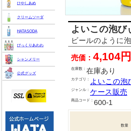
ひやしあめ
クリームソーダ
よいこの泡び
HATASODA
ビールのように泡
びっくりあわわ
4,104
売価：
シャンメリー
在庫数：
在庫あり
公式グッズ
カテゴリ：
よいこの泡
ジャンル：
ケース販売
商品コード：
600-1
数量