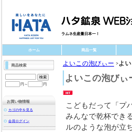
ラムネ生産量日本一！
ホーム
商品一覧
よいこの泡びぃー
よい
商品検索
よいこの泡びぃ
円～
円
お買い物情報
こどもだって「プハ
カゴの中を見る
みんなで乾杯でき
会員ログイン
ルのような泡が立