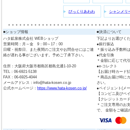
びっくりあわわ
シャンメリ
＊＊＊＊＊＊＊＊＊＊＊＊＊＊＊＊＊＊＊＊＊＊＊＊＊＊＊＊＊＊＊＊
■ショップ情報
■決済について
ハタ鉱泉株式会社 WEBショップ
下記よりお選びく
営業時間：月～金 9：00～17：00
●銀行振込
日曜・祝祭日、また夜間のご注文やお問合せにはご連
＊振り込み手数料
絡が遅れる事がございます。予めご了承下さい。
●代金引換
＊金額に応じて代
住所：大阪府大阪市都島区都島北通1-10-20
●e-コレクト
TEL：06-6921-5138
【お届け時カード
FAX：06-6925-4044
＊商品お届け時に
メールアドレス：info@hata-kosen.co.jp
さい。
公式ホームページ：
https://www.hata-kosen.co.jp/
●ペイジェント(メ
【コンビニ及びペ
【クレジットカー
＊ご注文専用のお支
で、 金額をご確認